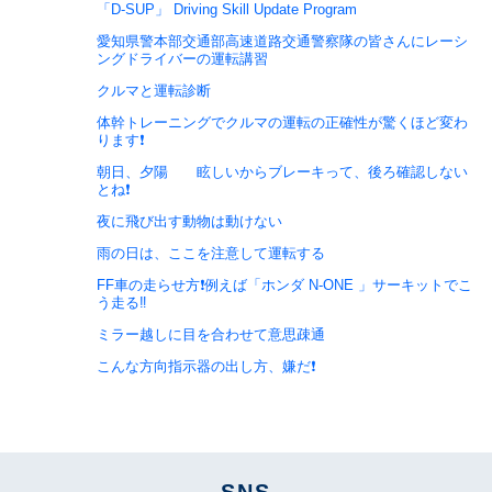
「D-SUP」 Driving Skill Update Program
愛知県警本部交通部高速道路交通警察隊の皆さんにレーシ
ングドライバーの運転講習
クルマと運転診断
体幹トレーニングでクルマの運転の正確性が驚くほど変わ
ります❗️
朝日、夕陽 眩しいからブレーキって、後ろ確認しない
とね❗️
夜に飛び出す動物は動けない
雨の日は、ここを注意して運転する
FF車の走らせ方❗️例えば「ホンダ N-ONE 」サーキットでこ
う走る‼️
ミラー越しに目を合わせて意思疎通
こんな方向指示器の出し方、嫌だ❗️
SNS